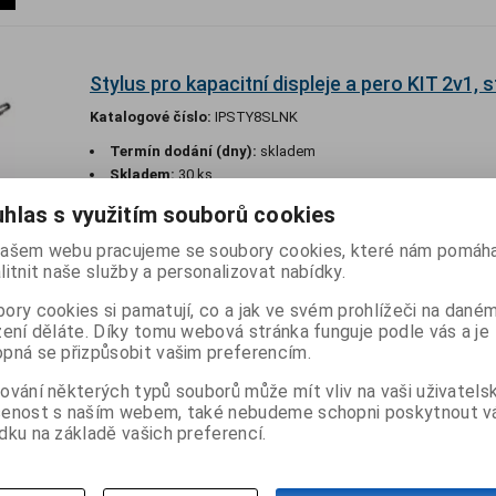
Stylus pro kapacitní displeje a pero KIT 2v1, s
Katalogové číslo:
IPSTY8SLNK
Termín dodání (dny):
skladem
Skladem:
30 ks
hlas s využitím souborů cookies
ašem webu pracujeme se soubory cookies, které nám pomáha
litnit naše služby a personalizovat nabídky.
Psací pero stojánek 3v1 se stylusem pro do
displeje FIXED Pen, stříbrné
ory cookies si pamatují, co a jak ve svém prohlížeči na dané
zení děláte. Díky tomu webová stránka funguje podle vás a je
Katalogové číslo:
FIXS-PEN-SL
pná se přizpůsobit vašim preferencím.
Termín dodání (dny):
skladem
ování některých typů souborů může mít vliv na vaši uživatels
Skladem:
2 ks
šenost s naším webem, také nebudeme schopni poskytnout 
dku na základě vašich preferencí.
3 fuknce v 1