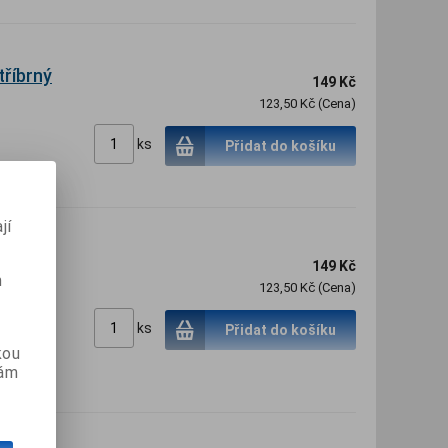
tříbrný
149 Kč
123,50 Kč (Cena)
ks
Přidat do košíku
jí
tykové
149 Kč
m
123,50 Kč (Cena)
ks
Přidat do košíku
kou
vám