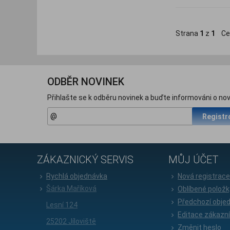
Strana
1
z
1
Ce
ODBĚR NOVINEK
Přihlašte se k odběru novinek a buďte informováni o nov
Registr
ZÁKAZNICKÝ SERVIS
MŮJ ÚČET
Rychlá objednávka
Nová registrac
Šárka Maříková
Oblíbené položk
Předchozí obje
Lesní 124
Editace zákazn
25202 Jíloviště
Změnit heslo