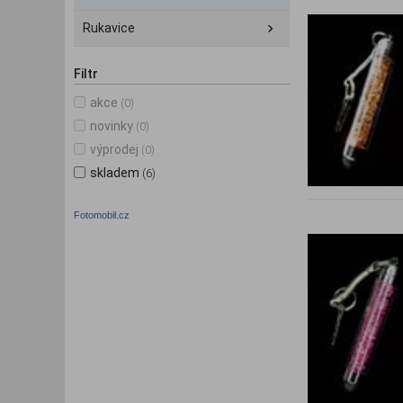
Rukavice
Filtr
akce
(0)
novinky
(0)
výprodej
(0)
skladem
(6)
Fotomobil.cz