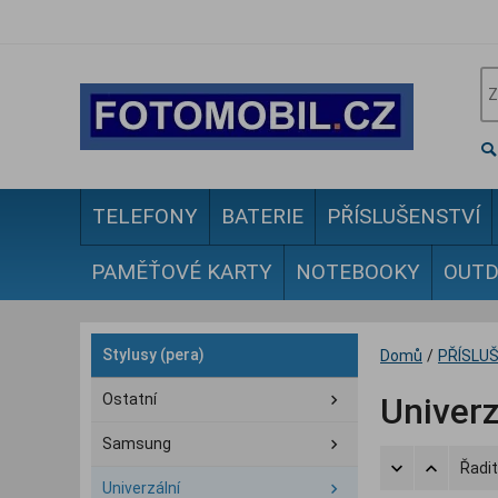
TELEFONY
BATERIE
PŘÍSLUŠENSTVÍ
PAMĚŤOVÉ KARTY
NOTEBOOKY
OUT
Stylusy (pera)
Domů
/
PŘÍSLU
Ostatní
Univerz
Samsung
Řadit
Univerzální