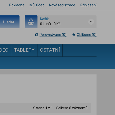
Pokladna
Můj účet
Nová registrace
Přihlášení
Košík
Hledat
0
kusů
-
0 Kč
Porovnávané (0)
Oblíbené (0)
IDEO
TABLETY
OSTATNÍ
Strana
1
z
1
Celkem
6
záznamů