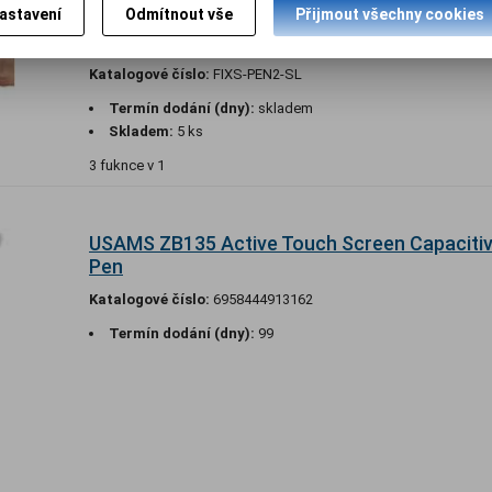
astavení
Odmítnout vše
Přijmout všechny cookies
Psací pero stylus 2v1 pro dotykové displeje 
Pen2, stříbrné
Katalogové číslo:
FIXS-PEN2-SL
Termín dodání (dny):
skladem
Skladem:
5 ks
3 fuknce v 1
USAMS ZB135 Active Touch Screen Capacitiv
Pen
Katalogové číslo:
6958444913162
Termín dodání (dny):
99