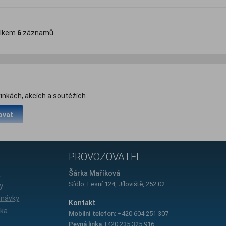
lkem
6
záznamů
inkách, akcích a soutěžích.
ovat
PROVOZOVATEL
e
Šárka Maříková
Sídlo: Lesní 124, Jíloviště, 252 02
y
dnávky
Kontakt
íka
Mobilní telefon:
+420 604 251 307
Pevná linka
+420 235 325 916