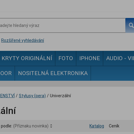
Rozšířené vyhledávání
KRYTY ORIGINÁLNÍ
FOTO
IPHONE
AUDIO - V
DOOR
NOSITELNÁ ELEKTRONIKA
ŠENSTVÍ
/
Stylusy (pera)
/
Univerzální
ální
 podle:
(Příznaku novinka)
Katalog
Ceník