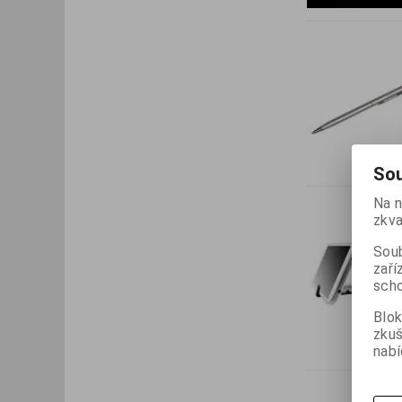
Sou
Na n
zkva
Soub
zaří
scho
Blok
zku
nabí