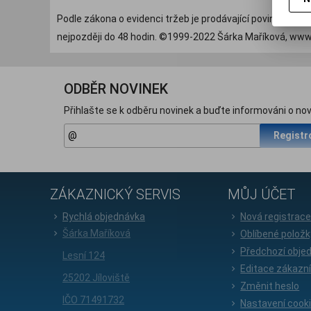
Podle zákona o evidenci tržeb je prodávající povinen vyst
nejpozději do 48 hodin. ©1999-2022 Šárka Maříková, www.
ODBĚR NOVINEK
Přihlašte se k odběru novinek a buďte informováni o nov
Registr
ZÁKAZNICKÝ SERVIS
MŮJ ÚČET
Rychlá objednávka
Nová registrac
Šárka Maříková
Oblíbené položk
Předchozí obje
Lesní 124
Editace zákazn
25202 Jíloviště
Změnit heslo
IČO 71491732
Nastavení cook