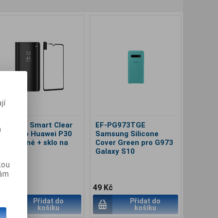
jí
Pouzdro Smart Clear
EF-PG973TGE
imní rukavice
Pouzdro TABCASE
Dětský 
m
View pro Huawei P30
Samsung Silicone
ellularLine Touch
sleeve pro 7-8" tablety
DOODLE
Lite černé + sklo na
Cover Green pro G973
loves pro ovládání
se zapínáním na zip,
přihrádk
displej
Galaxy S10
apacitních displejů,
neoprén, černé
el. L/XL, hnědé
kou
vám
 Kč
59 Kč
149 Kč
49 Kč
199 Kč
Přidat do
Přidat do
Přidat do
Přidat do
košíku
košíku
košíku
košíku