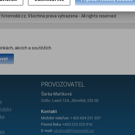
avit kupujícímu účtenku. Zároveň je povinen zaevidovat přijatou tržbu 
fotomobil.cz, Všechna práva vyhrazena - All rights reserved
inkách, akcích a soutěžích.
ovat
PROVOZOVATEL
e
Šárka Maříková
Sídlo: Lesní 124, Jíloviště, 252 02
y
dnávky
Kontakt
íka
Mobilní telefon:
+420 604 251 307
Pevná linka
+420 235 325 916
E-mail:
obchod@fotomobil.cz
ies