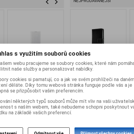
NEJPRODÁVANĚJŠÍ
hlas s využitím souborů cookies
ašem webu pracujeme se soubory cookies, které nám pomáha
litnit naše služby a personalizovat nabídky.
Pouzdro typu kniha
EF-NN970PSE
Mercury Fancy
Z
ory cookies si pamatují, co a jak ve svém prohlížeči na dané
FIXED Opus pro Xiaomi
Samsung LED
diářové Pouzdro pro
C
zení děláte. Díky tomu webová stránka funguje podle vás a je
Mi A3, černé
Flipcover pro N970
Samsung G360 Galaxy
G
pná se přizpůsobit vašim preferencím.
Galaxy Note 10 SILVER
Core Prime Mint /
k
stříbrná barva
Navy
v
ování některých typů souborů může mít vliv na vaši uživatels
šenost s naším webem, také nebudeme schopni poskytnout 
dku na základě vašich preferencí.
999 Kč
199 Kč
249 Kč
89
Přidat do
Přidat do
Přidat do
košíku
košíku
košíku
astavení
Odmítnout vše
Přijmout všechny cookies