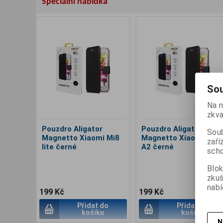
Speciální nabídka
Sou
Na n
zkva
Pouzdro Aligator
Pouzdro Aligator
Soub
Magnetto Xiaomi Mi8
Magnetto Xiaomi Mi
zaří
lite černé
A2 černé
scho
Blok
zku
nabí
199 Kč
199 Kč
Přidat do
Přidat do
košíku
košíku
N