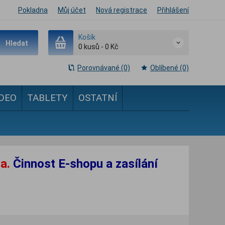
Pokladna
Můj účet
Nová registrace
Přihlášení
Košík
Hledat
0
kusů
-
0 Kč
Porovnávané (0)
Oblíbené (0)
IDEO
TABLETY
OSTATNÍ
a.
Činnost E-shopu a zasílání