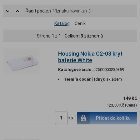
Řadit podle:
(Příznaku novinka)
Katalog
Ceník
Strana
1
z
1
Celkem
3
záznamů
Housing Nokia C2-03 kryt
baterie White
Katalogové číslo:
a2500000239359
Termín dodání (dny):
skladem
149 Kč
123,50 Kč (Cena)
ks
Přidat do košíku