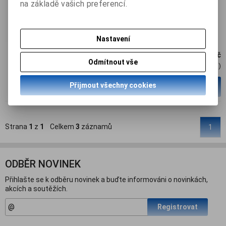
na základě vašich preferencí.
Termín dodání (dny):
skladem
Nastavení
119 Kč
Odmítnout vše
98,50 Kč (Cena)
Přijmout všechny cookies
ks
Přidat do košíku
Strana
1
z
1
Celkem
3
záznamů
1
ODBĚR NOVINEK
Přihlašte se k odběru novinek a buďte informováni o novinkách,
akcích a soutěžích.
Registrovat