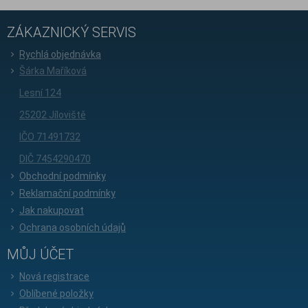
ZÁKAZNICKÝ SERVIS
Rychlá objednávka
Šárka Maříková
Lesní 124
25202 Jíloviště
IČO 71491732
DIČ 7454290470
Obchodní podmínky
Reklamační podmínky
Jak nakupovat
Ochrana osobních údajů
MŮJ ÚČET
Nová registrace
Oblíbené položky