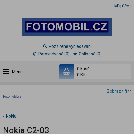
Můj účet
Rozšířené vyhledávání
Porovnávané (0)
Oblíbené (0)
0
kusů
Menu
0 Kč
Zobrazit filtr
Fotomobil.cz
Nokia
Nokia C2-03