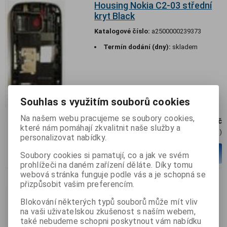
Housing Nokia C2-03 střední
kryt Black
Katalogové číslo:
a2500000239373
Termín dodání (dny):
skladem
Souhlas s využitím souborů cookies
Na našem webu pracujeme se soubory cookies,
119 Kč
které nám pomáhají zkvalitnit naše služby a
98,50 Kč (Cena)
personalizovat nabídky.
ks
Přidat do košíku
Soubory cookies si pamatují, co a jak ve svém
prohlížeči na daném zařízení děláte. Díky tomu
webová stránka funguje podle vás a je schopná se
přizpůsobit vašim preferencím.
Housing Nokia C2-03 střední
Blokování některých typů souborů může mít vliv
kryt White
na vaši uživatelskou zkušenost s naším webem,
Katalogové číslo:
a2500000239342
také nebudeme schopni poskytnout vám nabídku