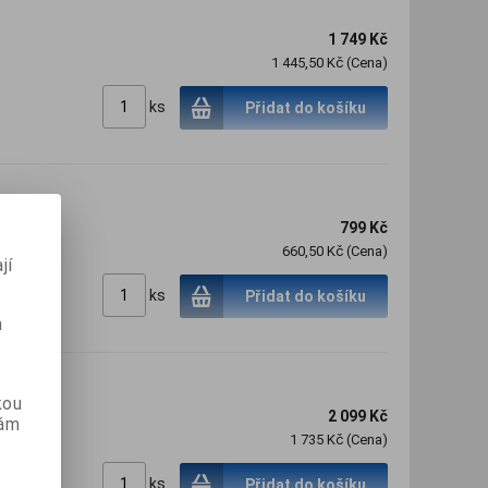
1 749 Kč
1 445,50 Kč (Cena)
ks
Přidat do košíku
799 Kč
660,50 Kč (Cena)
jí
ks
Přidat do košíku
m
kou
2 099 Kč
vám
1 735 Kč (Cena)
ks
Přidat do košíku