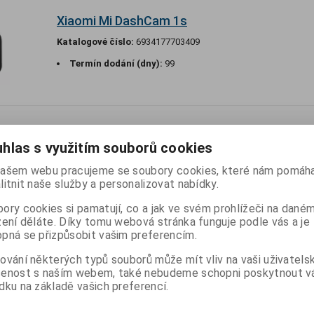
Xiaomi Mi DashCam 1s
Katalogové číslo:
6934177703409
Termín dodání (dny):
99
IMI Webcam 1080P
hlas s využitím souborů cookies
Katalogové číslo:
8596311123863
ašem webu pracujeme se soubory cookies, které nám pomáha
litnit naše služby a personalizovat nabídky.
Termín dodání (dny):
7
ory cookies si pamatují, co a jak ve svém prohlížeči na dané
zení děláte. Díky tomu webová stránka funguje podle vás a je
pná se přizpůsobit vašim preferencím.
ování některých typů souborů může mít vliv na vaši uživatels
70mai Dash Cam Pro Plus
šenost s naším webem, také nebudeme schopni poskytnout 
Katalogové číslo:
6971669780777
dku na základě vašich preferencí.
Termín dodání (dny):
7