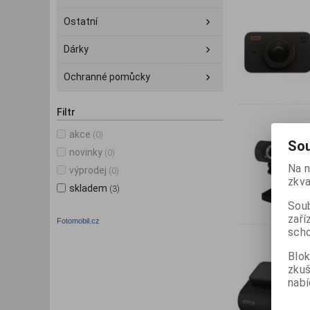
Ostatní
Dárky
Ochranné pomůcky
Filtr
akce
(0)
Sou
novinky
(0)
Na n
výprodej
(0)
zkva
skladem
(3)
Soub
zaří
Fotomobil.cz
scho
Blok
zku
nabí