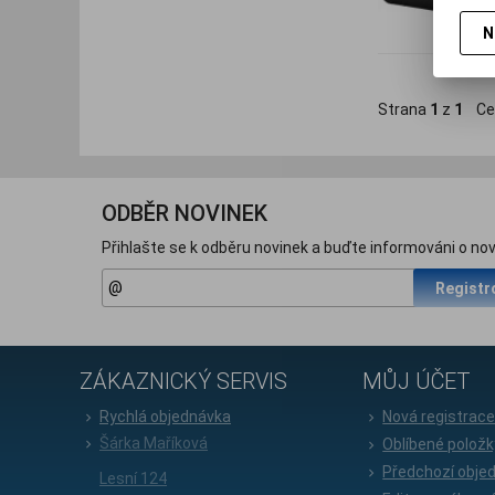
N
Strana
1
z
1
Ce
ODBĚR NOVINEK
Přihlašte se k odběru novinek a buďte informováni o nov
Registr
ZÁKAZNICKÝ SERVIS
MŮJ ÚČET
Rychlá objednávka
Nová registrac
Šárka Maříková
Oblíbené položk
Předchozí obje
Lesní 124