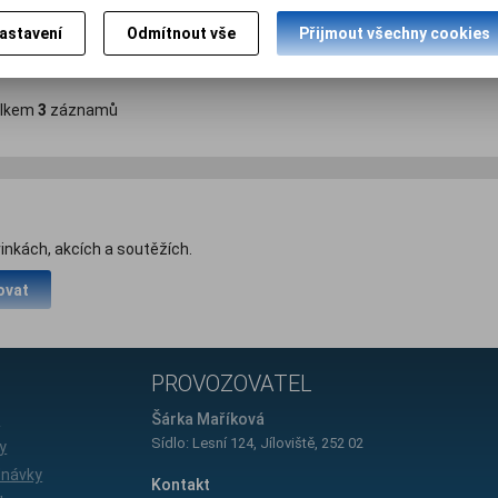
astavení
Odmítnout vše
Přijmout všechny cookies
lkem
3
záznamů
inkách, akcích a soutěžích.
ovat
PROVOZOVATEL
e
Šárka Maříková
Sídlo: Lesní 124, Jíloviště, 252 02
y
dnávky
Kontakt