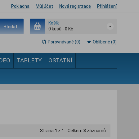
Pokladna
Můj účet
Nová registrace
Přihlášení
Košík
Hledat
0
kusů
-
0 Kč
Porovnávané (0)
Oblíbené (0)
IDEO
TABLETY
OSTATNÍ
Strana
1
z
1
Celkem
3
záznamů