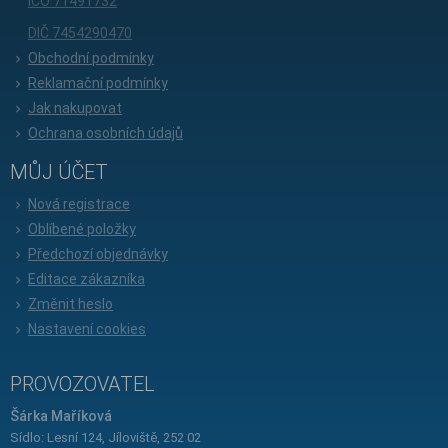
IČO 71491732
DIČ 7454290470
Obchodní podmínky
Reklamační podmínky
Jak nakupovat
Ochrana osobních údajů
MŮJ ÚČET
Nová registrace
Oblíbené položky
Předchozí objednávky
Editace zákazníka
Změnit heslo
Nastavení cookies
PROVOZOVATEL
Šárka Maříková
Sídlo: Lesní 124, Jíloviště, 252 02