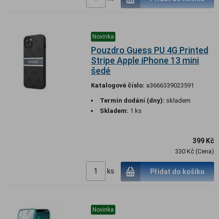
Novinka
Pouzdro Guess PU 4G Printed
Stripe Apple iPhone 13 mini
šedé
Katalogové číslo:
a3666339023591
Termín dodání (dny):
skladem
Skladem:
1 ks
399 Kč
330 Kč (Cena)
ks
Přidat do košíku
Novinka