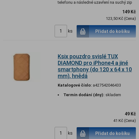
telefonu a následné uzavření na suchý zip
149 Kč
123,50 Kč (Cena)
ks
Přidat do košíku
Ksix pouzdro svislé TUX
DIAMOND pro iPhone4 a jiné
smartphony (do 120 x 64 x 10
mm), hnědá
Katalogové číslo:
a427542046433
Termín dodání (dny):
skladem
49 Kč
41 Kč (Cena)
ks
Přidat do košíku