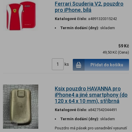
Ferrari Scuderia V2, pouzdro
pro iPhone, bílá
Katalogové číslo:
a4891320315242
Termín dodání (dny):
skladem
59 Kč
49,50 Kč (Cena)
ks
Přidat do košíku
Ksix pouzdro HAVANNA pro
iPhone4 a jiné smartphony (do
120 x 64 x 10 mm), stříbrná
Katalogové číslo:
a8427542044491
Termín dodání (dny):
skladem
Pouzdro má pásek pro usnadnění vysunutí