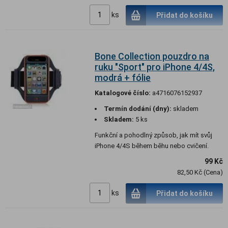
ks
Přidat do košíku
Bone Collection pouzdro na
ruku "Sport" pro iPhone 4/4S,
modrá + fólie
Katalogové číslo:
a4716076152937
Termín dodání (dny):
skladem
Skladem:
5 ks
Funkční a pohodlný způsob, jak mít svůj
iPhone 4/4S během běhu nebo cvičení.
99 Kč
82,50 Kč (Cena)
ks
Přidat do košíku