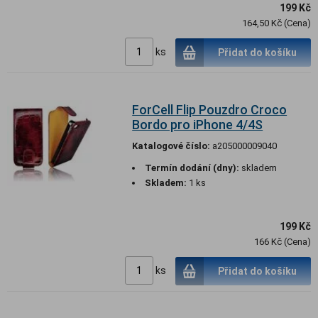
199 Kč
164,50 Kč (Cena)
ks
Přidat do košíku
ForCell Flip Pouzdro Croco
Bordo pro iPhone 4/4S
Katalogové číslo:
a205000009040
Termín dodání (dny):
skladem
Skladem:
1 ks
199 Kč
166 Kč (Cena)
ks
Přidat do košíku