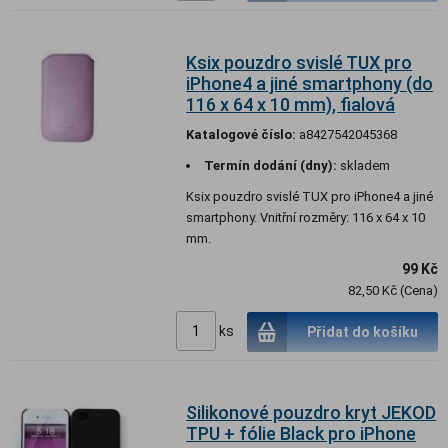
Ksix pouzdro svislé TUX pro
iPhone4 a jiné smartphony (do
116 x 64 x 10 mm), fialová
Katalogové číslo:
a8427542045368
Termín dodání (dny):
skladem
Ksix pouzdro svislé TUX pro iPhone4 a jiné
smartphony. Vnitřní rozměry: 116 x 64 x 10
mm.
99 Kč
82,50 Kč (Cena)
ks
Přidat do košíku
Silikonové pouzdro kryt JEKOD
TPU + fólie Black pro iPhone