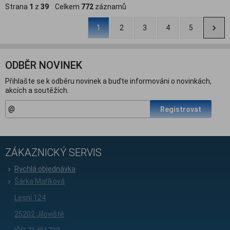
Strana
1
z
39
Celkem
772
záznamů
1
2
3
4
5
ODBĚR NOVINEK
Přihlašte se k odběru novinek a buďte informováni o novinkách,
akcích a soutěžích.
Registrovat
ZÁKAZNICKÝ SERVIS
Rychlá objednávka
Šárka Maříková
Lesní 124
25202 Jíloviště