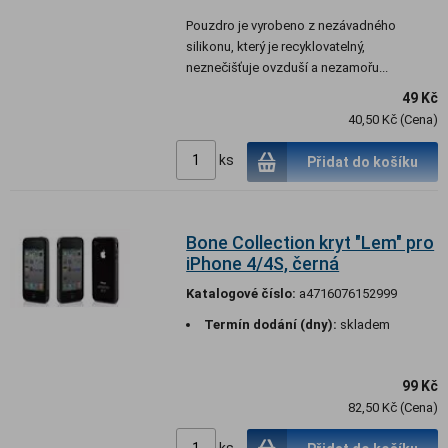
Pouzdro je vyrobeno z nezávadného
silikonu, který je recyklovatelný,
neznečišťuje ovzduší a nezamořu...
49 Kč
40,50 Kč (Cena)
ks
Přidat do košíku
Bone Collection kryt "Lem" pro
iPhone 4/4S, černá
Katalogové číslo:
a4716076152999
Termín dodání (dny):
skladem
99 Kč
82,50 Kč (Cena)
ks