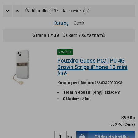
Řadit podle:
(Příznaku novinka)
Katalog
Ceník
Strana
1
z
39
Celkem
772
záznamů
Novinka
Pouzdro Guess PC/TPU 4G
Brown Stripe iPhone 13 mini
čiré
Katalogové číslo:
a3666339023393
Termín dodání (dny):
skladem
Skladem:
2 ks
399 Kč
330 Kč (Cena)
ks
Přidat do košíku