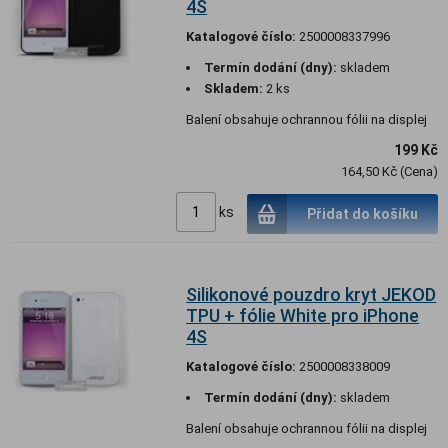
4S
Katalogové číslo:
2500008337996
Termín dodání (dny):
skladem
Skladem:
2 ks
Balení obsahuje ochrannou fólii na displej
199 Kč
164,50 Kč (Cena)
ks
Přidat do košíku
Silikonové pouzdro kryt JEKOD
TPU + fólie White pro iPhone
4S
Katalogové číslo:
2500008338009
Termín dodání (dny):
skladem
Balení obsahuje ochrannou fólii na displej