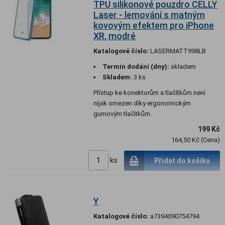
TPU silikonové pouzdro CELLY
Laser - lemování s matným
kovovým efektem pro iPhone
XR, modré
Katalogové číslo:
LASERMATT998LB
Termín dodání (dny):
skladem
Skladem:
3 ks
Přístup ke konektorům a tlačítkům není
nijak omezen díky ergonomickým
gumovým tlačítkům.
199 Kč
164,50 Kč (Cena)
ks
Přidat do košíku
Y
Katalogové číslo:
a7394090754794