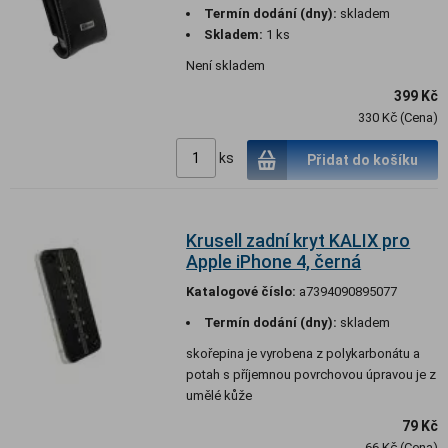
Termín dodání (dny):
skladem
Skladem:
1 ks
Není skladem
399 Kč
330 Kč (Cena)
ks
Přidat do košíku
Krusell zadní kryt KALIX pro
Apple iPhone 4, černá
Katalogové číslo:
a7394090895077
Termín dodání (dny):
skladem
skořepina je vyrobena z polykarbonátu a
potah s příjemnou povrchovou úpravou je z
umělé kůže
79 Kč
66 Kč (Cena)