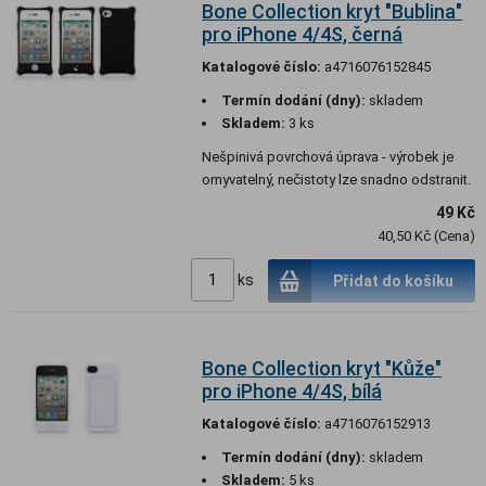
Bone Collection kryt "Bublina"
pro iPhone 4/4S, černá
Katalogové číslo:
a4716076152845
Termín dodání (dny):
skladem
Skladem:
3 ks
Nešpinivá povrchová úprava - výrobek je
omyvatelný, nečistoty lze snadno odstranit.
49 Kč
40,50 Kč (Cena)
ks
Přidat do košíku
Bone Collection kryt "Kůže"
pro iPhone 4/4S, bílá
Katalogové číslo:
a4716076152913
Termín dodání (dny):
skladem
Skladem:
5 ks