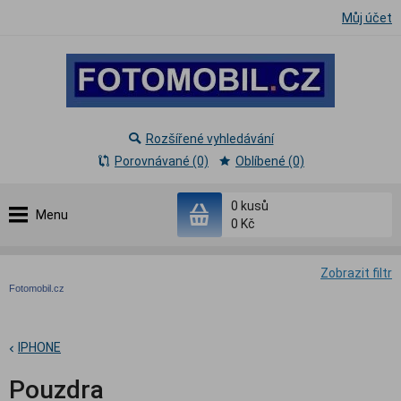
Můj účet
Rozšířené vyhledávání
Porovnávané (0)
Oblíbené (0)
0
kusů
Menu
0 Kč
Zobrazit filtr
Fotomobil.cz
IPHONE
Pouzdra