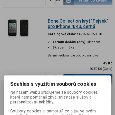
Přidat do košíku
Bone Collection kryt "Pejsek"
pro iPhone 4/4S, černá
Katalogové číslo:
a4716076150070
Termín dodání (dny):
skladem
Skladem:
5 ks
Balení neobsahuje poutko na ruku
49 Kč
40,50 Kč (Cena)
ks
Přidat do košíku
Souhlas s využitím souborů cookies
Na našem webu pracujeme se soubory cookies,
které nám pomáhají zkvalitnit naše služby a
Bone Collection kryt "Vlna" pro
personalizovat nabídky.
iPhone 4/4S, černá
Soubory cookies si pamatují, co a jak ve svém
Katalogové číslo:
a4716076152968