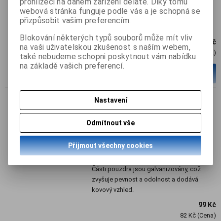
prohlížeči na daném zařízení děláte. Díky tomu
webová stránka funguje podle vás a je schopná se
Termín dodání (dny):
skladem
přizpůsobit vašim preferencím.
Blokování některých typů souborů může mít vliv
99 Kč
na vaši uživatelskou zkušenost s naším webem,
82,50 Kč (Cena)
také nebudeme schopni poskytnout vám nabídku
na základě vašich preferencí.
ks
Přidat do košíku
Nastavení
Bone Collection kryt "Vlnky"
pro iPhone 4/4S, bílá
Odmítnout vše
Katalogové číslo:
a4716076153200
Přijmout všechny cookies
Termín dodání (dny):
skladem
Části pouzdra jsou galvanizovány, což
zvyšuje pevnost a odolnost a dodává
kovový vzhled.
99 Kč
82 Kč (Cena)